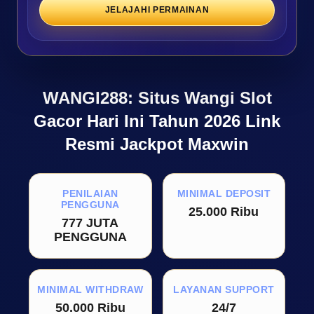
JELAJAHI PERMAINAN
WANGI288: Situs Wangi Slot
Gacor Hari Ini Tahun 2026 Link
Resmi Jackpot Maxwin
PENILAIAN
MINIMAL DEPOSIT
PENGGUNA
25.000 Ribu
777 JUTA
PENGGUNA
MINIMAL WITHDRAW
LAYANAN SUPPORT
50.000 Ribu
24/7