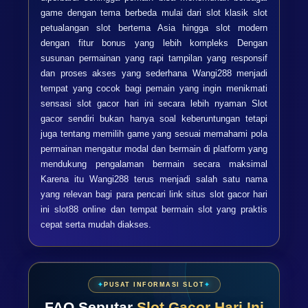
game dengan tema berbeda mulai dari slot klasik slot
petualangan slot bertema Asia hingga slot modern
dengan fitur bonus yang lebih kompleks Dengan
susunan permainan yang rapi tampilan yang responsif
dan proses akses yang sederhana Wangi288 menjadi
tempat yang cocok bagi pemain yang ingin menikmati
sensasi slot gacor hari ini secara lebih nyaman Slot
gacor sendiri bukan hanya soal keberuntungan tetapi
juga tentang memilih game yang sesuai memahami pola
permainan mengatur modal dan bermain di platform yang
mendukung pengalaman bermain secara maksimal
Karena itu Wangi288 terus menjadi salah satu nama
yang relevan bagi para pencari link situs slot gacor hari
ini slot88 online dan tempat bermain slot yang praktis
cepat serta mudah diakses.
PUSAT INFORMASI SLOT
FAQ Seputar
Slot Gacor Hari Ini