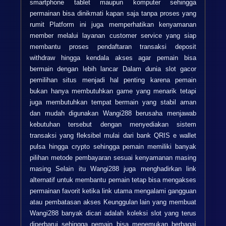
smartphone tablet maupun komputer sehingga
permainan bisa dinikmati kapan saja tanpa proses yang
rumit Platform ini juga memperhatikan kenyamanan
member melalui layanan customer service yang siap
membantu proses pendaftaran transaksi deposit
withdraw hingga kendala akses agar pemain bisa
bermain dengan lebih lancar Dalam dunia slot gacor
pemilihan situs menjadi hal penting karena pemain
bukan hanya membutuhkan game yang menarik tetapi
juga membutuhkan tempat bermain yang stabil aman
dan mudah digunakan Wangi288 berusaha menjawab
kebutuhan tersebut dengan menyediakan sistem
transaksi yang fleksibel mulai dari bank QRIS e wallet
pulsa hingga crypto sehingga pemain memiliki banyak
pilihan metode pembayaran sesuai kenyamanan masing
masing Selain itu Wangi288 juga menghadirkan link
alternatif untuk membantu pemain tetap bisa mengakses
permainan favorit ketika link utama mengalami gangguan
atau pembatasan akses Keunggulan lain yang membuat
Wangi288 banyak dicari adalah koleksi slot yang terus
diperbarui sehingga pemain bisa menemukan berbagai