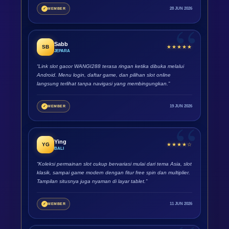
28 JUN 2026
MEMBER
Sabb
SB
★★★★★
JEPARA
“Link slot gacor WANGI288 terasa ringan ketika dibuka melalui
Android. Menu login, daftar game, dan pilihan slot online
langsung terlihat tanpa navigasi yang membingungkan.”
19 JUN 2026
MEMBER
Ying
YG
★★★★☆
BALI
“Koleksi permainan slot cukup bervariasi mulai dari tema Asia, slot
klasik, sampai game modern dengan fitur free spin dan multiplier.
Tampilan situsnya juga nyaman di layar tablet.”
11 JUN 2026
MEMBER