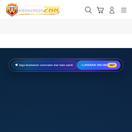
Skip
to
Cari
Troli
Login
Navigation
content
Buka Info Lebih Lanjut
amanan username dan kata sandi
LAYANAN ONLINE
24/7
WANGI288
🔥 Upd