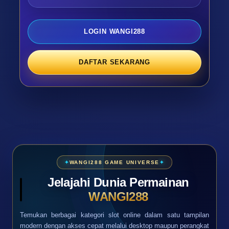
LOGIN WANGI288
DAFTAR SEKARANG
Layer Popup Close
WANGI288 GAME UNIVERSE
Jelajahi Dunia Permainan
WANGI288
Temukan berbagai kategori slot online dalam satu tampilan
modern dengan akses cepat melalui desktop maupun perangkat