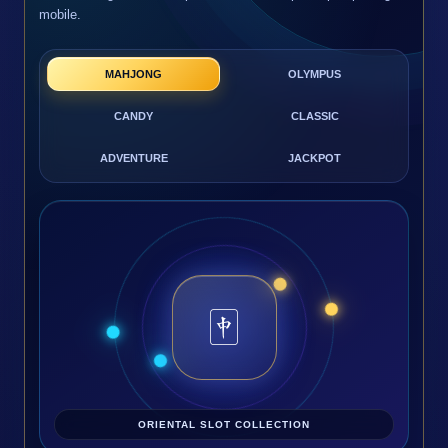
mobile.
MAHJONG
OLYMPUS
CANDY
CLASSIC
ADVENTURE
JACKPOT
🀄
ORIENTAL SLOT COLLECTION