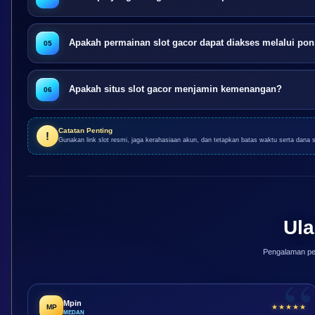
Apakah permainan slot gacor dapat diakses melalui pon
05
Apakah situs slot gacor menjamin kemenangan?
06
Catatan Penting
!
Gunakan link slot resmi, jaga kerahasiaan akun, dan tetapkan batas waktu serta dana 
Ul
Pengalaman pen
Mpin
MP
★★★★★
MEDAN