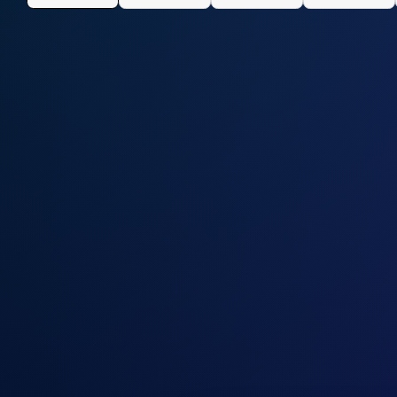
Layer Popup Close