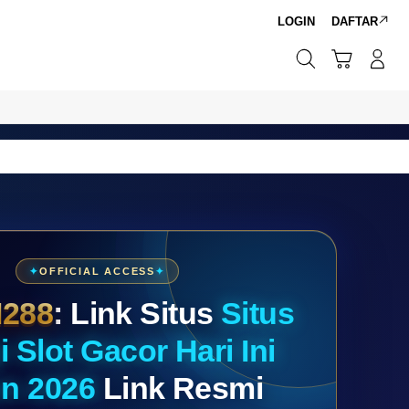
LOGIN
DAFTAR
Cari
Troli
Login/Sign-Up
Cari
informasi terbaru
🎮 Akses
slot88 Online
💳 QRIS • Bank • E-Wallet
OFFICIAL ACCESS
288
: Link Situs
Situs
 Slot Gacor Hari Ini
n 2026
Link Resmi