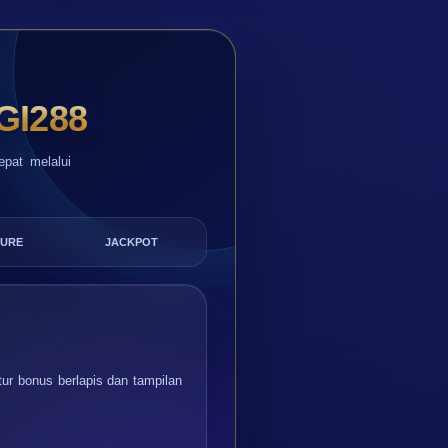
I288
pat melalui
TURE
JACKPOT
tur bonus berlapis dan tampilan