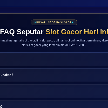
PUSAT INFORMASI SLOT
FAQ Seputar
Slot Gacor Hari In
masi mengenai slot gacor, link slot gacor, pilihan slot online, fitur permainan, aks
situs slot gacor yang tersedia melalui WANGI288.
igunakan?
e?