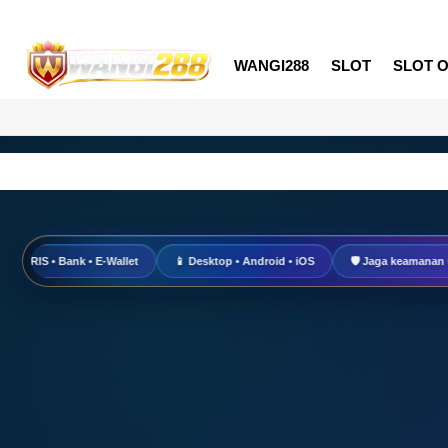
Skip
to
content
WANGI288
SLOT
SLOT 
Buka Info Lebih Lanjut
📱 Desktop • Android • iOS
🛡️ Jaga keamanan username dan kata sandi