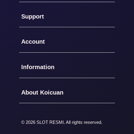
Buka
Support
Buka
Account
Buka
Information
Buka
About Koicuan
© 2026 SLOT RESMI. All rights reserved.