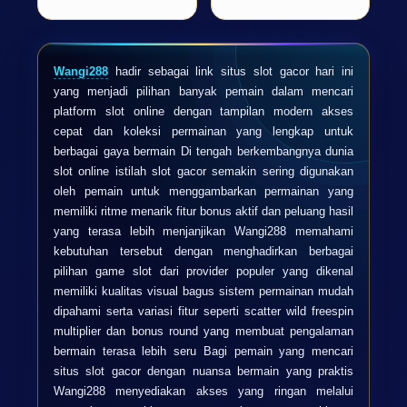
Wangi288
hadir sebagai link situs slot gacor hari ini
yang menjadi pilihan banyak pemain dalam mencari
platform slot online dengan tampilan modern akses
cepat dan koleksi permainan yang lengkap untuk
berbagai gaya bermain Di tengah berkembangnya dunia
slot online istilah slot gacor semakin sering digunakan
oleh pemain untuk menggambarkan permainan yang
memiliki ritme menarik fitur bonus aktif dan peluang hasil
yang terasa lebih menjanjikan Wangi288 memahami
kebutuhan tersebut dengan menghadirkan berbagai
pilihan game slot dari provider populer yang dikenal
memiliki kualitas visual bagus sistem permainan mudah
dipahami serta variasi fitur seperti scatter wild freespin
multiplier dan bonus round yang membuat pengalaman
bermain terasa lebih seru Bagi pemain yang mencari
situs slot gacor dengan nuansa bermain yang praktis
Wangi288 menyediakan akses yang ringan melalui