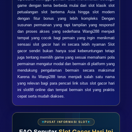
game dengan tema berbeda mulai dari slot klasik slot
petualangan slot bertema Asia hingga slot modern
dengan fitur bonus yang lebih kompleks Dengan
susunan permainan yang rapi tampilan yang responsif
dan proses akses yang sederhana Wangi288 menjadi
tempat yang cocok bagi pemain yang ingin menikmati
sensasi slot gacor hari ini secara lebih nyaman Slot
gacor sendiri bukan hanya soal keberuntungan tetapi
juga tentang memilih game yang sesuai memahami pola
permainan mengatur modal dan bermain di platform yang
mendukung pengalaman bermain secara maksimal
Karena itu Wangi288 terus menjadi salah satu nama
yang relevan bagi para pencari link situs slot gacor hari
ini slot88 online dan tempat bermain slot yang praktis
cepat serta mudah diakses.
PUSAT INFORMASI SLOT
FAQ Seputar
Slot Gacor Hari Ini