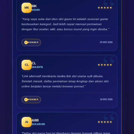
MK
MK
★★★★★
KEDIRI
“Yang saya suka dari situs slot gacor ini adalah susunan game
berdasarkan kategori. Jadi lebih cepat mencari permainan
dengan fitur scatter, wild, atau bonus round yang ingin dicoba.”
29 MEI 2026
MEMBER
CL
CL
★★★★★
JAKARTA
“Link alternatif membantu ketika link slot utama sulit dibuka.
Setelah masuk, daftar permainan tetap lengkap dan akses slot
online berjalan lancar melalui browser ponsel.”
18 MEI 2026
MEMBER
AI88
AI
★★★★★
SUKABUMI
“Daftar slot gacor hari ini diperbarui dengan banyak pilihan tema.