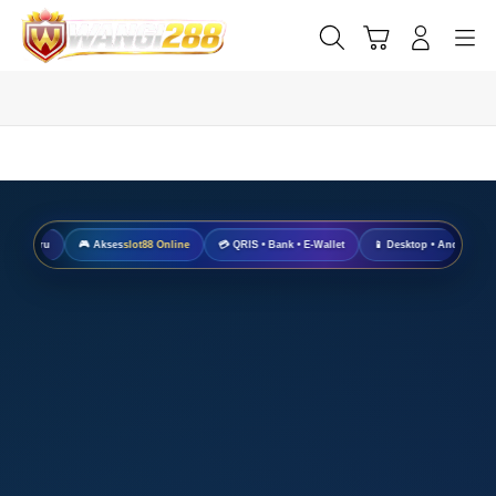
Skip
to
Cari
Troli
Login
Navigation
content
Buka Info Lebih Lanjut
es
slot88 Online
💳 QRIS • Bank • E-Wallet
📱 Desktop • Android • iOS
🛡️ Jaga keam