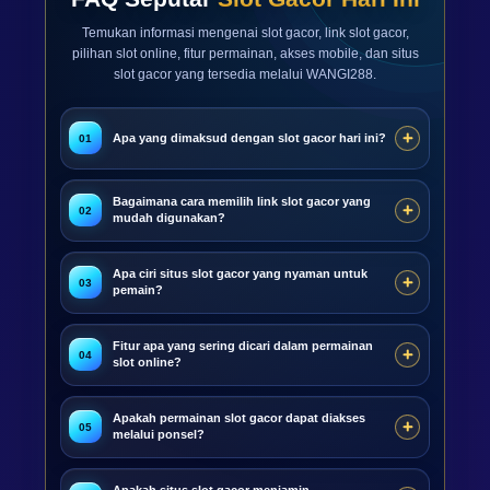
Temukan informasi mengenai slot gacor, link slot gacor,
pilihan slot online, fitur permainan, akses mobile, dan situs
slot gacor yang tersedia melalui WANGI288.
Apa yang dimaksud dengan slot gacor hari ini?
01
Bagaimana cara memilih link slot gacor yang
02
mudah digunakan?
Apa ciri situs slot gacor yang nyaman untuk
03
pemain?
Fitur apa yang sering dicari dalam permainan
04
slot online?
Apakah permainan slot gacor dapat diakses
05
melalui ponsel?