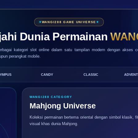
WANGI288 GAME UNIVERSE
jahi Dunia Permainan
WANG
rbagai kategori slot online dalam satu tampilan modern dengan akses ce
pun perangkat mobile.
YMPUS
CANDY
CLASSIC
ADVEN
WANGI288 CATEGORY
Mahjong Universe
Koleksi permainan bertema oriental dengan simbol klasik, fi
visual khas dunia Mahjong.