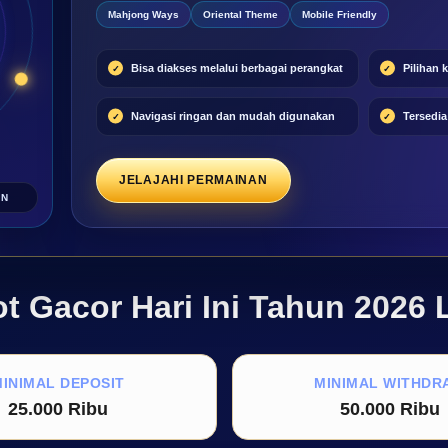
Mahjong Ways
Oriental Theme
Mobile Friendly
Bisa diakses melalui berbagai perangkat
Pilihan 
Navigasi ringan dan mudah digunakan
Tersedia
JELAJAHI PERMAINAN
ON
t Gacor Hari Ini Tahun 2026
MINIMAL DEPOSIT
MINIMAL WITHDR
25.000 Ribu
50.000 Ribu