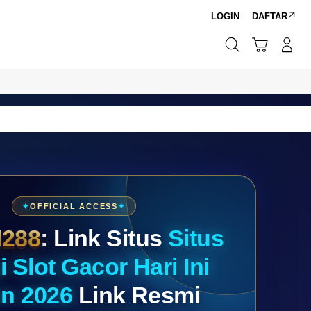
LOGIN
DAFTAR
Cari
Troli
Login/Sign-Up
Cari
u
🎮 Akses
slot88 Online
💳 QRIS • Bank • E-Wallet
📱 Desktop • And
OFFICIAL ACCESS
288
: Link Situs
Situs
 Slot Gacor Hari Ini
n 2026
Link Resmi