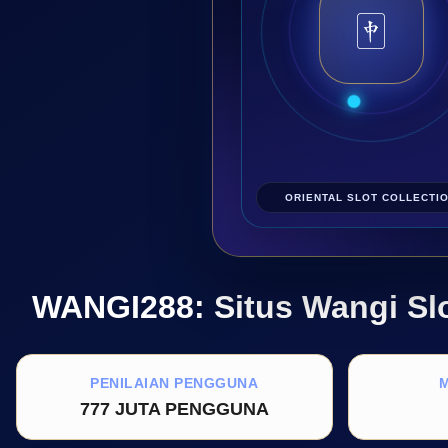
🀄
ORIENTAL SLOT COLLECTI
WANGI288: Situs Wangi Slo
PENILAIAN PENGGUNA
777 JUTA PENGGUNA