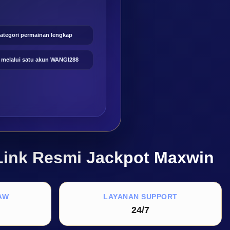
kategori permainan lengkap
 melalui satu akun WANGI288
 Link Resmi Jackpot Maxwin
AW
LAYANAN SUPPORT
24/7