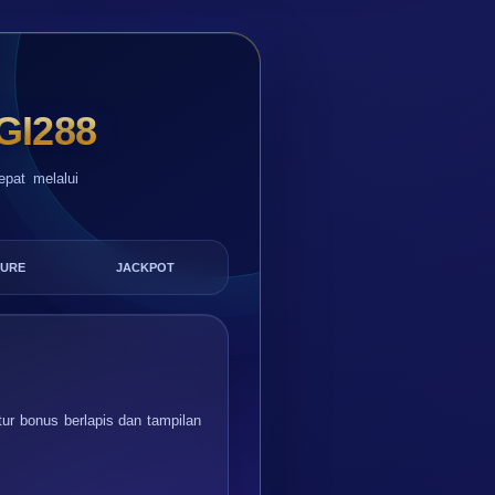
I288
pat melalui
TURE
JACKPOT
tur bonus berlapis dan tampilan