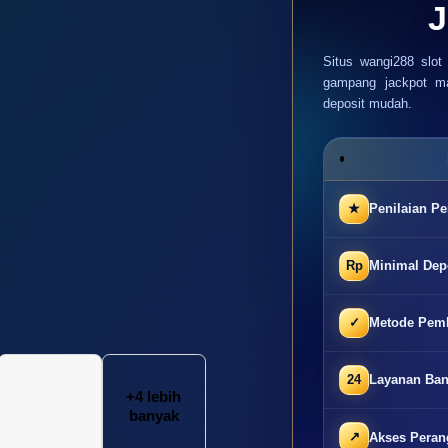
J
Situs wangi288 slot
gampang jackpot ma
deposit mudah.
★
Penilaian P
Rp
Minimal Dep
✓
Metode Pem
24
Layanan Ban
+4 lebih
banyak
↗
Akses Peran