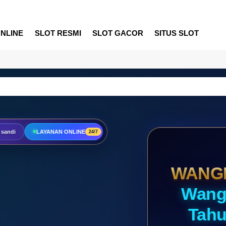
ONLINE
SLOT RESMI
SLOT GACOR
SITUS SLOT
NLINE
WANGI288
🔥 Update permainan dan informasi terbar
24/7
WANGI
Wangi
Tahu