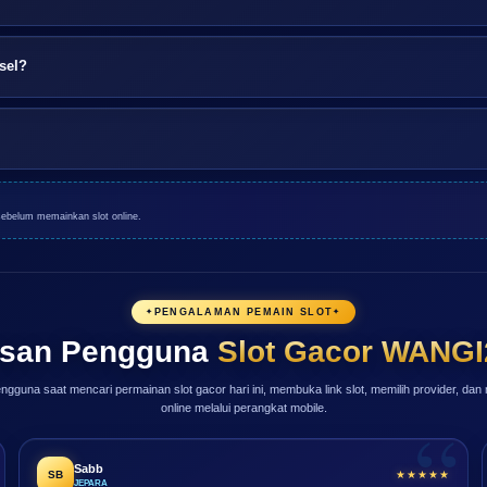
sel?
sebelum memainkan slot online.
PENGALAMAN PEMAIN SLOT
asan Pengguna
Slot Gacor WANGI
gguna saat mencari permainan slot gacor hari ini, membuka link slot, memilih provider, dan
online melalui perangkat mobile.
Sabb
SB
★★★★★
JEPARA