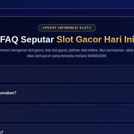
PUSAT INFORMASI SLOT
FAQ Seputar
Slot Gacor Hari In
masi mengenai slot gacor, link slot gacor, pilihan slot online, fitur permainan, aks
situs slot gacor yang tersedia melalui WANGI288.
igunakan?
e?