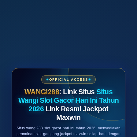
OFFICIAL ACCESS
WANGI288
: Link Situs
Situs
Wangi Slot Gacor Hari Ini Tahun
2026
Link Resmi Jackpot
Maxwin
Situs wangi288 slot gacor hari ini tahun 2026, menyediakan
permainan slot gampang jackpot maxwin setiap hari, dengan