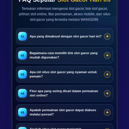
Temukan informasi mengenai slot gacor, link slot gacor,
pilihan slot online, fitur permainan, akses mobile, dan situs
slot gacor yang tersedia melalui WANGI288.
Apa yang dimaksud dengan slot gacor hari ini?
01
Bagaimana cara memilih link slot gacor yang
02
mudah digunakan?
Apa ciri situs slot gacor yang nyaman untuk
03
pemain?
Fitur apa yang sering dicari dalam permainan
04
slot online?
Apakah permainan slot gacor dapat diakses
05
melalui ponsel?