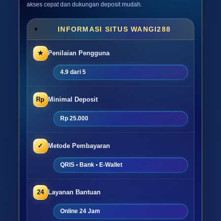
akses cepat dan dukungan deposit mudah.
INFORMASI SITUS WANGI288
★
Penilaian Pengguna
4.9 dari 5
Rp
Minimal Deposit
Rp 25.000
✓
Metode Pembayaran
QRIS • Bank • E-Wallet
24
Layanan Bantuan
Online 24 Jam