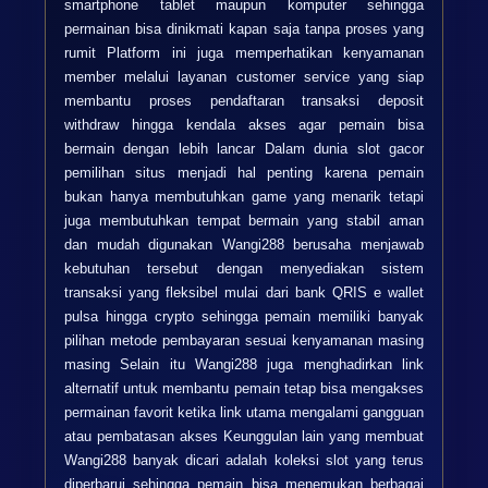
smartphone tablet maupun komputer sehingga
permainan bisa dinikmati kapan saja tanpa proses yang
rumit Platform ini juga memperhatikan kenyamanan
member melalui layanan customer service yang siap
membantu proses pendaftaran transaksi deposit
withdraw hingga kendala akses agar pemain bisa
bermain dengan lebih lancar Dalam dunia slot gacor
pemilihan situs menjadi hal penting karena pemain
bukan hanya membutuhkan game yang menarik tetapi
juga membutuhkan tempat bermain yang stabil aman
dan mudah digunakan Wangi288 berusaha menjawab
kebutuhan tersebut dengan menyediakan sistem
transaksi yang fleksibel mulai dari bank QRIS e wallet
pulsa hingga crypto sehingga pemain memiliki banyak
pilihan metode pembayaran sesuai kenyamanan masing
masing Selain itu Wangi288 juga menghadirkan link
alternatif untuk membantu pemain tetap bisa mengakses
permainan favorit ketika link utama mengalami gangguan
atau pembatasan akses Keunggulan lain yang membuat
Wangi288 banyak dicari adalah koleksi slot yang terus
diperbarui sehingga pemain bisa menemukan berbagai