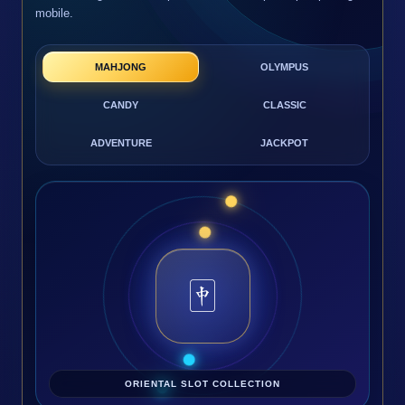
mobile.
MAHJONG
OLYMPUS
CANDY
CLASSIC
ADVENTURE
JACKPOT
🀄
ORIENTAL SLOT COLLECTION