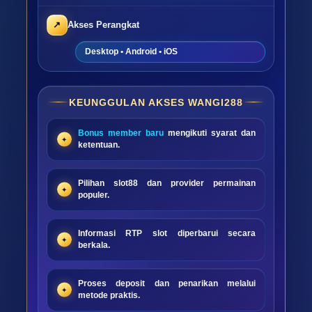
↗
Akses Perangkat
Desktop • Android • iOS
KEUNGGULAN AKSES WANGI288
Bonus member baru
mengikuti syarat dan
ketentuan.
Pilihan slot88 dan provider permainan
populer.
Informasi RTP slot diperbarui secara
berkala.
Proses deposit dan penarikan melalui
metode praktis.