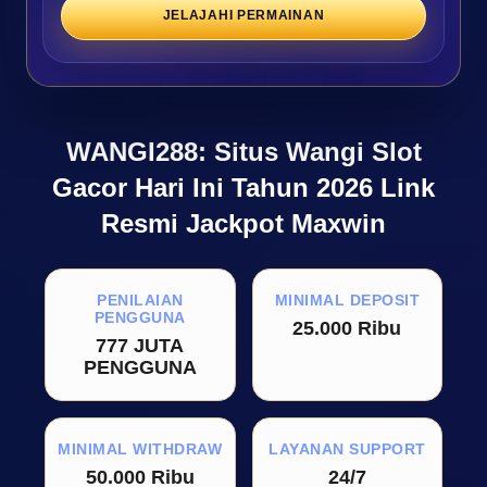
JELAJAHI PERMAINAN
WANGI288: Situs Wangi Slot
Gacor Hari Ini Tahun 2026 Link
Resmi Jackpot Maxwin
PENILAIAN
MINIMAL DEPOSIT
PENGGUNA
25.000 Ribu
777 JUTA
PENGGUNA
MINIMAL WITHDRAW
LAYANAN SUPPORT
50.000 Ribu
24/7