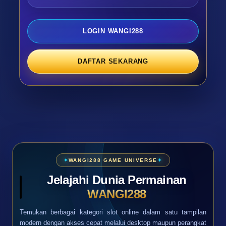
LOGIN WANGI288
DAFTAR SEKARANG
Layer Popup Close
WANGI288 GAME UNIVERSE
Jelajahi Dunia Permainan
WANGI288
Temukan berbagai kategori slot online dalam satu tampilan
modern dengan akses cepat melalui desktop maupun perangkat