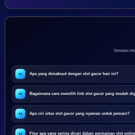
Temukan infor
Apa yang dimaksud dengan slot gacor hari ini?
01
Bagaimana cara memilih link slot gacor yang mudah d
02
Apa ciri situs slot gacor yang nyaman untuk pemain?
03
Fitur apa yang sering dicari dalam permainan slot onlin
04