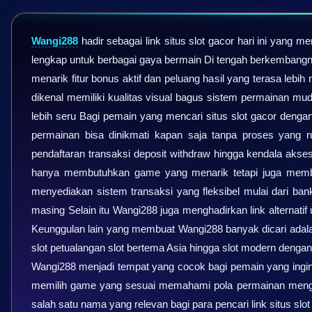
Wangi288
hadir sebagai link situs slot gacor hari ini yang
lengkap untuk berbagai gaya bermain Di tengah berkembangny
menarik fitur bonus aktif dan peluang hasil yang terasa leb
dikenal memiliki kualitas visual bagus sistem permainan mud
lebih seru Bagi pemain yang mencari situs slot gacor den
permainan bisa dinikmati kapan saja tanpa proses yang
pendaftaran transaksi deposit withdraw hingga kendala akse
hanya membutuhkan game yang menarik tetapi juga memb
menyediakan sistem transaksi yang fleksibel mulai dari b
masing Selain itu Wangi288 juga menghadirkan link alterna
Keunggulan lain yang membuat Wangi288 banyak dicari adalah
slot petualangan slot bertema Asia hingga slot modern deng
Wangi288 menjadi tempat yang cocok bagi pemain yang ingin m
memilih game yang sesuai memahami pola permainan menga
salah satu nama yang relevan bagi para pencari link situs slot