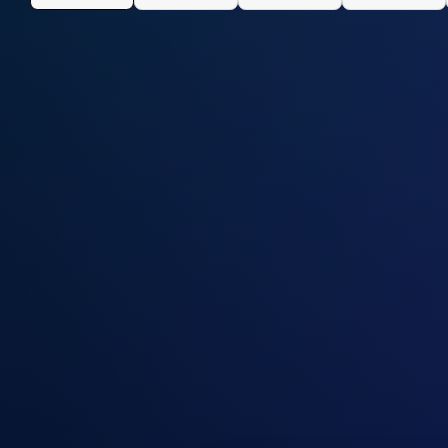
Layer Popup Close