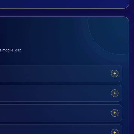
i
es mobile, dan