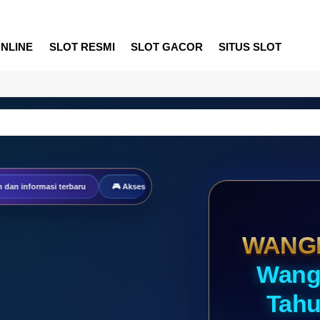
ONLINE
SLOT RESMI
SLOT GACOR
SITUS SLOT
🎮 Akses
slot88 Online
💳 QRIS • Bank • E-Wallet
📱 Desktop • Android • i
WANGI
Wangi
Tahu