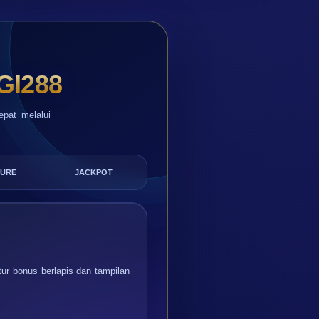
I288
pat melalui
TURE
JACKPOT
tur bonus berlapis dan tampilan