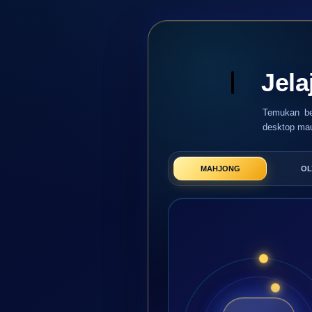
Jela
Temukan be
desktop mau
MAHJONG
OL