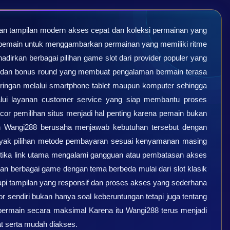
engan tampilan modern akses cepat dan koleksi permainan yang
eh pemain untuk menggambarkan permainan yang memiliki ritme
dirkan berbagai pilihan game slot dari provider populer yang
plier dan bonus round yang membuat pengalaman bermain terasa
ringan melalui smartphone tablet maupun komputer sehingga
lui layanan customer service yang siap membantu proses
cor pemilihan situs menjadi hal penting karena pemain bukan
 Wangi288 berusaha menjawab kebutuhan tersebut dengan
banyak pilihan metode pembayaran sesuai kenyamanan masing
ketika link utama mengalami gangguan atau pembatasan akses
an berbagai game dengan tema berbeda mulai dari slot klasik
api tampilan yang responsif dan proses akses yang sederhana
r sendiri bukan hanya soal keberuntungan tetapi juga tentang
rmain secara maksimal Karena itu Wangi288 terus menjadi
pat serta mudah diakses.