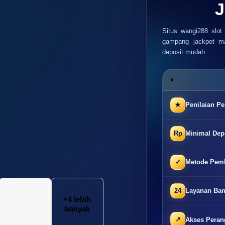
J
Situs wangi288 slot
gampang jackpot ma
deposit mudah.
★
Penilaian P
Rp
Minimal Dep
✓
Metode Pem
24
Layanan Ban
+4 lebih
banyak
↗
Akses Peran