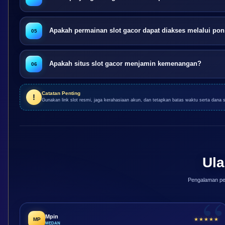
Apakah permainan slot gacor dapat diakses melalui pon
05
Apakah situs slot gacor menjamin kemenangan?
06
Catatan Penting
!
Gunakan link slot resmi, jaga kerahasiaan akun, dan tetapkan batas waktu serta dana 
Ul
Pengalaman pen
Mpin
MP
★★★★★
MEDAN