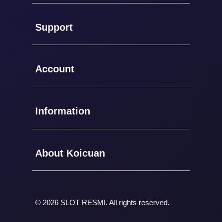
Buka
Support
Buka
Account
Buka
Information
Buka
About Koicuan
© 2026 SLOT RESMI. All rights reserved.