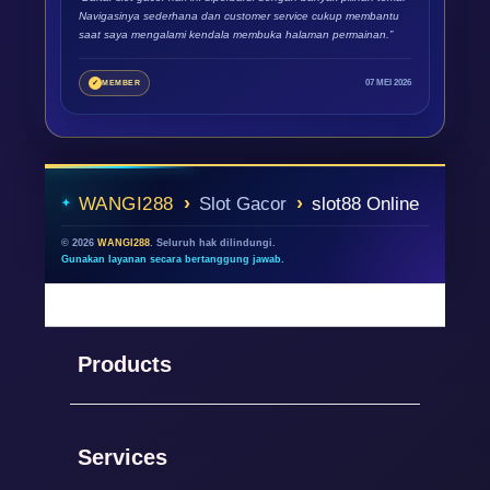
Navigasinya sederhana dan customer service cukup membantu
saat saya mengalami kendala membuka halaman permainan.”
07 MEI 2026
MEMBER
WANGI288
Slot Gacor
slot88 Online
© 2026
WANGI288
. Seluruh hak dilindungi.
Gunakan layanan secara bertanggung jawab.
Buka
Footer Navigation
Products
Buka
Services