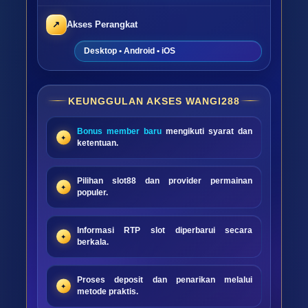
↗
Akses Perangkat
Desktop • Android • iOS
KEUNGGULAN AKSES WANGI288
Bonus member baru
mengikuti syarat dan
ketentuan.
Pilihan slot88 dan provider permainan
populer.
Informasi RTP slot diperbarui secara
berkala.
Proses deposit dan penarikan melalui
metode praktis.