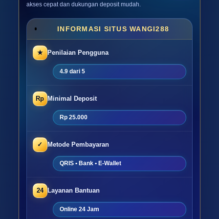
akses cepat dan dukungan deposit mudah.
INFORMASI SITUS WANGI288
★
Penilaian Pengguna
4.9 dari 5
Rp
Minimal Deposit
Rp 25.000
✓
Metode Pembayaran
QRIS • Bank • E-Wallet
24
Layanan Bantuan
Online 24 Jam