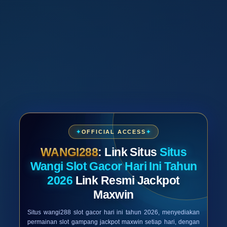
OFFICIAL ACCESS
WANGI288
: Link Situs
Situs
Wangi Slot Gacor Hari Ini Tahun
2026
Link Resmi Jackpot
Maxwin
Situs wangi288 slot gacor hari ini tahun 2026, menyediakan
permainan slot gampang jackpot maxwin setiap hari, dengan