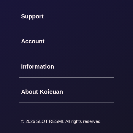
Buka
Support
Buka
Account
Buka
Information
Buka
About Koicuan
© 2026 SLOT RESMI. All rights reserved.