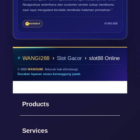
Navigasinya sederhana dan customer service cukup membantu
saat saya mengalami kendala membuka halaman permainan.”
07 MEI 2026
MEMBER
WANGI288
Slot Gacor
slot88 Online
© 2026
WANGI288
. Seluruh hak dilindungi.
Gunakan layanan secara bertanggung jawab.
Buka
Footer Navigation
Products
Buka
Services