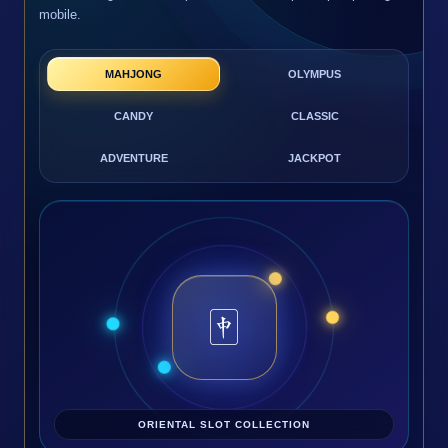
mobile.
MAHJONG
OLYMPUS
CANDY
CLASSIC
ADVENTURE
JACKPOT
🀄
ORIENTAL SLOT COLLECTION