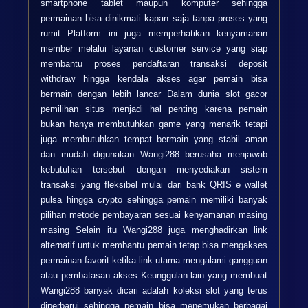
smartphone tablet maupun komputer sehingga
permainan bisa dinikmati kapan saja tanpa proses yang
rumit Platform ini juga memperhatikan kenyamanan
member melalui layanan customer service yang siap
membantu proses pendaftaran transaksi deposit
withdraw hingga kendala akses agar pemain bisa
bermain dengan lebih lancar Dalam dunia slot gacor
pemilihan situs menjadi hal penting karena pemain
bukan hanya membutuhkan game yang menarik tetapi
juga membutuhkan tempat bermain yang stabil aman
dan mudah digunakan Wangi288 berusaha menjawab
kebutuhan tersebut dengan menyediakan sistem
transaksi yang fleksibel mulai dari bank QRIS e wallet
pulsa hingga crypto sehingga pemain memiliki banyak
pilihan metode pembayaran sesuai kenyamanan masing
masing Selain itu Wangi288 juga menghadirkan link
alternatif untuk membantu pemain tetap bisa mengakses
permainan favorit ketika link utama mengalami gangguan
atau pembatasan akses Keunggulan lain yang membuat
Wangi288 banyak dicari adalah koleksi slot yang terus
diperbarui sehingga pemain bisa menemukan berbagai