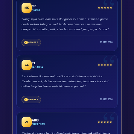
MK
MK
★★★★★
KEDIRI
“Yang saya suka dari situs slot gacor ini adalah susunan game
berdasarkan kategori. Jadi lebih cepat mencari permainan
dengan fitur scatter, wild, atau bonus round yang ingin dicoba.”
29 MEI 2026
MEMBER
CL
CL
★★★★★
JAKARTA
“Link alternatif membantu ketika link slot utama sulit dibuka.
Setelah masuk, daftar permainan tetap lengkap dan akses slot
online berjalan lancar melalui browser ponsel.”
18 MEI 2026
MEMBER
AI88
AI
★★★★★
SUKABUMI
“Daftar slot gacor hari ini diperbarui dengan banyak pilihan tema.