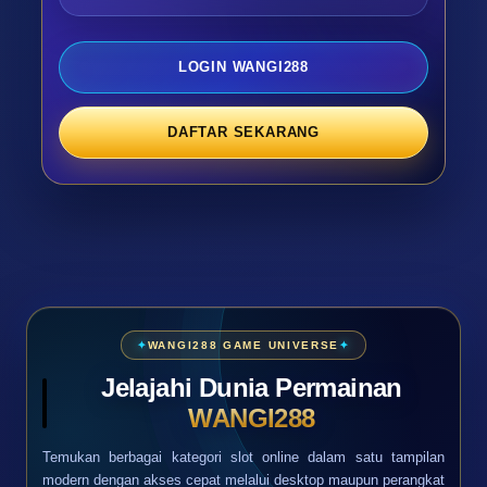
LOGIN WANGI288
DAFTAR SEKARANG
Layer Popup Close
WANGI288 GAME UNIVERSE
Jelajahi Dunia Permainan
WANGI288
Temukan berbagai kategori slot online dalam satu tampilan
modern dengan akses cepat melalui desktop maupun perangkat