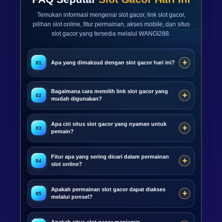
Temukan informasi mengenai slot gacor, link slot gacor,
pilihan slot online, fitur permainan, akses mobile, dan situs
slot gacor yang tersedia melalui WANGI288.
Apa yang dimaksud dengan slot gacor hari ini?
01
Bagaimana cara memilih link slot gacor yang
02
mudah digunakan?
Apa ciri situs slot gacor yang nyaman untuk
03
pemain?
Fitur apa yang sering dicari dalam permainan
04
slot online?
Apakah permainan slot gacor dapat diakses
05
melalui ponsel?