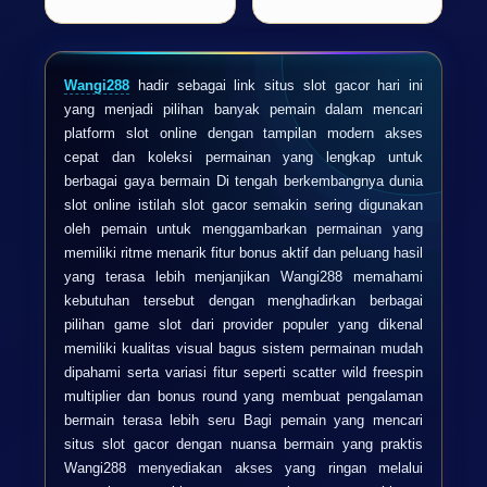
Wangi288
hadir sebagai link situs slot gacor hari ini
yang menjadi pilihan banyak pemain dalam mencari
platform slot online dengan tampilan modern akses
cepat dan koleksi permainan yang lengkap untuk
berbagai gaya bermain Di tengah berkembangnya dunia
slot online istilah slot gacor semakin sering digunakan
oleh pemain untuk menggambarkan permainan yang
memiliki ritme menarik fitur bonus aktif dan peluang hasil
yang terasa lebih menjanjikan Wangi288 memahami
kebutuhan tersebut dengan menghadirkan berbagai
pilihan game slot dari provider populer yang dikenal
memiliki kualitas visual bagus sistem permainan mudah
dipahami serta variasi fitur seperti scatter wild freespin
multiplier dan bonus round yang membuat pengalaman
bermain terasa lebih seru Bagi pemain yang mencari
situs slot gacor dengan nuansa bermain yang praktis
Wangi288 menyediakan akses yang ringan melalui