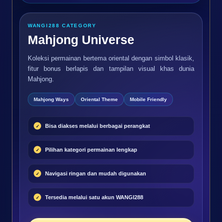
WANGI288 CATEGORY
Mahjong Universe
Koleksi permainan bertema oriental dengan simbol klasik,
fitur bonus berlapis dan tampilan visual khas dunia
Mahjong.
Mahjong Ways
Oriental Theme
Mobile Friendly
Bisa diakses melalui berbagai perangkat
Pilihan kategori permainan lengkap
Navigasi ringan dan mudah digunakan
Tersedia melalui satu akun WANGI288