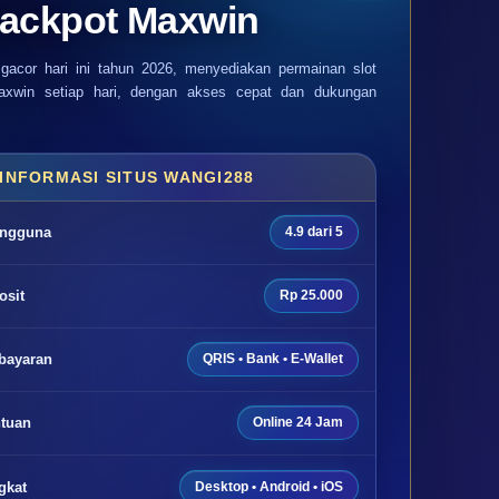
ackpot Maxwin
 gacor hari ini tahun 2026, menyediakan permainan slot
xwin setiap hari, dengan akses cepat dan dukungan
INFORMASI SITUS WANGI288
engguna
4.9 dari 5
osit
Rp 25.000
bayaran
QRIS • Bank • E-Wallet
tuan
Online 24 Jam
gkat
Desktop • Android • iOS