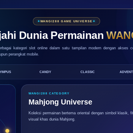
WANGI288 GAME UNIVERSE
jahi Dunia Permainan
WANG
rbagai kategori slot online dalam satu tampilan modern dengan akses ce
pun perangkat mobile.
YMPUS
CANDY
CLASSIC
ADVEN
WANGI288 CATEGORY
Mahjong Universe
Koleksi permainan bertema oriental dengan simbol klasik, fi
visual khas dunia Mahjong.