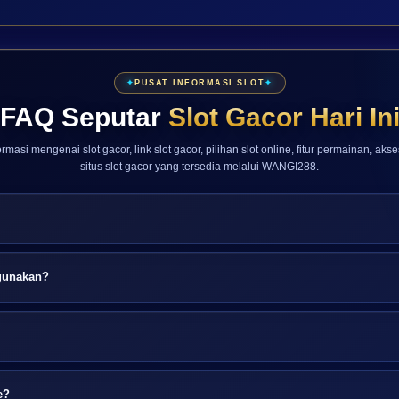
PUSAT INFORMASI SLOT
FAQ Seputar
Slot Gacor Hari In
masi mengenai slot gacor, link slot gacor, pilihan slot online, fitur permainan, aks
situs slot gacor yang tersedia melalui WANGI288.
igunakan?
e?