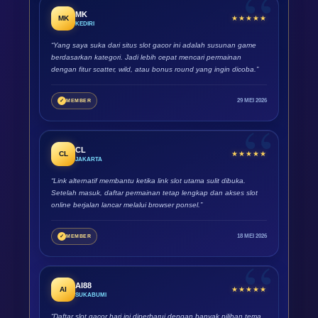
MK
MK
★★★★★
KEDIRI
“Yang saya suka dari situs slot gacor ini adalah susunan game
berdasarkan kategori. Jadi lebih cepat mencari permainan
dengan fitur scatter, wild, atau bonus round yang ingin dicoba.”
29 MEI 2026
MEMBER
CL
CL
★★★★★
JAKARTA
“Link alternatif membantu ketika link slot utama sulit dibuka.
Setelah masuk, daftar permainan tetap lengkap dan akses slot
online berjalan lancar melalui browser ponsel.”
18 MEI 2026
MEMBER
AI88
AI
★★★★★
SUKABUMI
“Daftar slot gacor hari ini diperbarui dengan banyak pilihan tema.