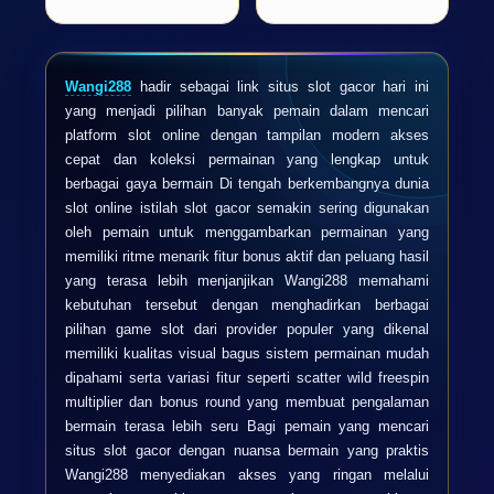
Wangi288
hadir sebagai link situs slot gacor hari ini
yang menjadi pilihan banyak pemain dalam mencari
platform slot online dengan tampilan modern akses
cepat dan koleksi permainan yang lengkap untuk
berbagai gaya bermain Di tengah berkembangnya dunia
slot online istilah slot gacor semakin sering digunakan
oleh pemain untuk menggambarkan permainan yang
memiliki ritme menarik fitur bonus aktif dan peluang hasil
yang terasa lebih menjanjikan Wangi288 memahami
kebutuhan tersebut dengan menghadirkan berbagai
pilihan game slot dari provider populer yang dikenal
memiliki kualitas visual bagus sistem permainan mudah
dipahami serta variasi fitur seperti scatter wild freespin
multiplier dan bonus round yang membuat pengalaman
bermain terasa lebih seru Bagi pemain yang mencari
situs slot gacor dengan nuansa bermain yang praktis
Wangi288 menyediakan akses yang ringan melalui