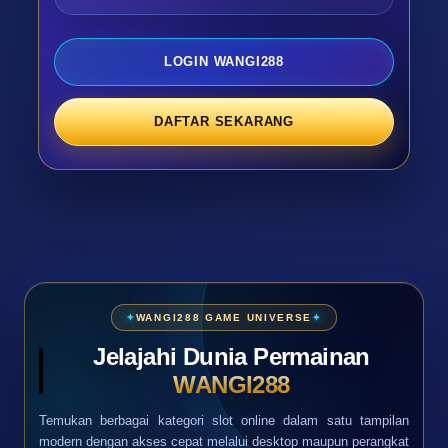
LOGIN WANGI288
DAFTAR SEKARANG
Layer Popup Close
WANGI288 GAME UNIVERSE
Jelajahi Dunia Permainan
WANGI288
Temukan berbagai kategori slot online dalam satu tampilan
modern dengan akses cepat melalui desktop maupun perangkat