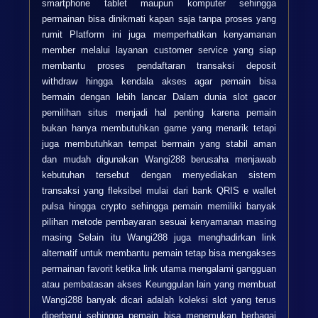
smartphone tablet maupun komputer sehingga
permainan bisa dinikmati kapan saja tanpa proses yang
rumit Platform ini juga memperhatikan kenyamanan
member melalui layanan customer service yang siap
membantu proses pendaftaran transaksi deposit
withdraw hingga kendala akses agar pemain bisa
bermain dengan lebih lancar Dalam dunia slot gacor
pemilihan situs menjadi hal penting karena pemain
bukan hanya membutuhkan game yang menarik tetapi
juga membutuhkan tempat bermain yang stabil aman
dan mudah digunakan Wangi288 berusaha menjawab
kebutuhan tersebut dengan menyediakan sistem
transaksi yang fleksibel mulai dari bank QRIS e wallet
pulsa hingga crypto sehingga pemain memiliki banyak
pilihan metode pembayaran sesuai kenyamanan masing
masing Selain itu Wangi288 juga menghadirkan link
alternatif untuk membantu pemain tetap bisa mengakses
permainan favorit ketika link utama mengalami gangguan
atau pembatasan akses Keunggulan lain yang membuat
Wangi288 banyak dicari adalah koleksi slot yang terus
diperbarui sehingga pemain bisa menemukan berbagai