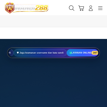
Skip
to
Cari
Troli
Login
Navigation
content
Buka Info Lebih Lanjut
 keamanan username dan kata sandi
LAYANAN ONLINE
24/7
WANGI288
🔥 