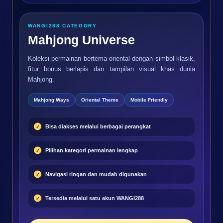
WANGI288 CATEGORY
Mahjong Universe
Koleksi permainan bertema oriental dengan simbol klasik,
fitur bonus berlapis dan tampilan visual khas dunia
Mahjong.
Mahjong Ways
Oriental Theme
Mobile Friendly
Bisa diakses melalui berbagai perangkat
Pilihan kategori permainan lengkap
Navigasi ringan dan mudah digunakan
Tersedia melalui satu akun WANGI288