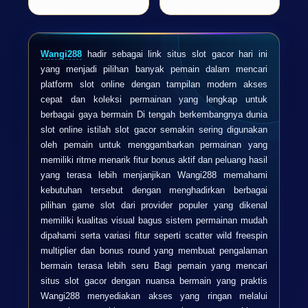
Wangi288
hadir sebagai link situs slot gacor hari ini
yang menjadi pilihan banyak pemain dalam mencari
platform slot online dengan tampilan modern akses
cepat dan koleksi permainan yang lengkap untuk
berbagai gaya bermain Di tengah berkembangnya dunia
slot online istilah slot gacor semakin sering digunakan
oleh pemain untuk menggambarkan permainan yang
memiliki ritme menarik fitur bonus aktif dan peluang hasil
yang terasa lebih menjanjikan Wangi288 memahami
kebutuhan tersebut dengan menghadirkan berbagai
pilihan game slot dari provider populer yang dikenal
memiliki kualitas visual bagus sistem permainan mudah
dipahami serta variasi fitur seperti scatter wild freespin
multiplier dan bonus round yang membuat pengalaman
bermain terasa lebih seru Bagi pemain yang mencari
situs slot gacor dengan nuansa bermain yang praktis
Wangi288 menyediakan akses yang ringan melalui