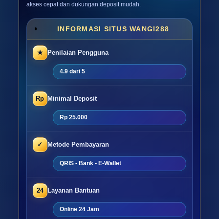
akses cepat dan dukungan deposit mudah.
INFORMASI SITUS WANGI288
★
Penilaian Pengguna
4.9 dari 5
Rp
Minimal Deposit
Rp 25.000
✓
Metode Pembayaran
QRIS • Bank • E-Wallet
24
Layanan Bantuan
Online 24 Jam