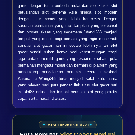
game dengan tema berbeda mulai dari slot klasik slot
petualangan slot bertema Asia hingga slot modern
dengan fitur bonus yang lebih kompleks Dengan
susunan permainan yang rapi tampilan yang responsif
dan proses akses yang sederhana Wangi288 menjadi
tempat yang cocok bagi pemain yang ingin menikmati
sensasi slot gacor hari ini secara lebih nyaman Slot
gacor sendiri bukan hanya soal keberuntungan tetapi
juga tentang memilih game yang sesuai memahami pola
permainan mengatur modal dan bermain di platform yang
mendukung pengalaman bermain secara maksimal
Karena itu Wangi288 terus menjadi salah satu nama
yang relevan bagi para pencari link situs slot gacor hari
ini slot88 online dan tempat bermain slot yang praktis
cepat serta mudah diakses.
PUSAT INFORMASI SLOT
FAQ Seputar
Slot Gacor Hari Ini