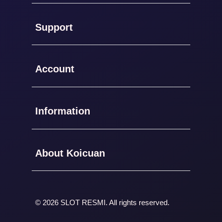
Buka
Support
Buka
Account
Buka
Information
Buka
About Koicuan
© 2026 SLOT RESMI. All rights reserved.