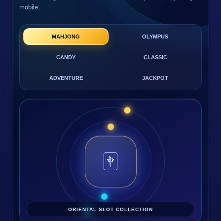
mobile.
MAHJONG
OLYMPUS
CANDY
CLASSIC
ADVENTURE
JACKPOT
🀄
ORIENTAL SLOT COLLECTION