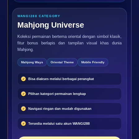
WANGI288 CATEGORY
Mahjong Universe
Koleksi permainan bertema oriental dengan simbol klasik,
fitur bonus berlapis dan tampilan visual khas dunia
Mahjong.
Mahjong Ways
Oriental Theme
Mobile Friendly
Bisa diakses melalui berbagai perangkat
Pilihan kategori permainan lengkap
Navigasi ringan dan mudah digunakan
Tersedia melalui satu akun WANGI288