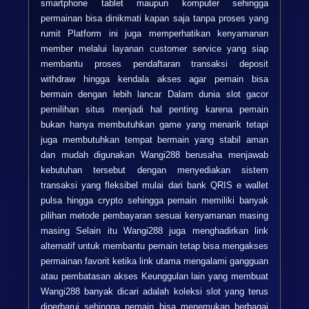
smartphone tablet maupun komputer sehingga
permainan bisa dinikmati kapan saja tanpa proses yang
rumit Platform ini juga memperhatikan kenyamanan
member melalui layanan customer service yang siap
membantu proses pendaftaran transaksi deposit
withdraw hingga kendala akses agar pemain bisa
bermain dengan lebih lancar Dalam dunia slot gacor
pemilihan situs menjadi hal penting karena pemain
bukan hanya membutuhkan game yang menarik tetapi
juga membutuhkan tempat bermain yang stabil aman
dan mudah digunakan Wangi288 berusaha menjawab
kebutuhan tersebut dengan menyediakan sistem
transaksi yang fleksibel mulai dari bank QRIS e wallet
pulsa hingga crypto sehingga pemain memiliki banyak
pilihan metode pembayaran sesuai kenyamanan masing
masing Selain itu Wangi288 juga menghadirkan link
alternatif untuk membantu pemain tetap bisa mengakses
permainan favorit ketika link utama mengalami gangguan
atau pembatasan akses Keunggulan lain yang membuat
Wangi288 banyak dicari adalah koleksi slot yang terus
diperbarui sehingga pemain bisa menemukan berbagai