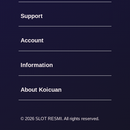
Buka
Support
Buka
Account
Buka
Information
Buka
About Koicuan
© 2026 SLOT RESMI. All rights reserved.