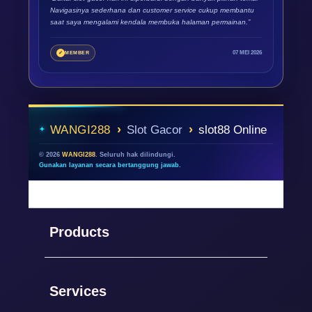
Navigasinya sederhana dan customer service cukup membantu
saat saya mengalami kendala membuka halaman permainan.”
07 MEI 2026
MEMBER
WANGI288
Slot Gacor
slot88 Online
© 2026
WANGI288
. Seluruh hak dilindungi.
Gunakan layanan secara bertanggung jawab.
Buka
Footer Navigation
Products
Buka
Services