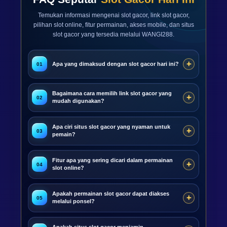
Temukan informasi mengenai slot gacor, link slot gacor,
pilihan slot online, fitur permainan, akses mobile, dan situs
slot gacor yang tersedia melalui WANGI288.
Apa yang dimaksud dengan slot gacor hari ini?
01
Bagaimana cara memilih link slot gacor yang
02
mudah digunakan?
Apa ciri situs slot gacor yang nyaman untuk
03
pemain?
Fitur apa yang sering dicari dalam permainan
04
slot online?
Apakah permainan slot gacor dapat diakses
05
melalui ponsel?