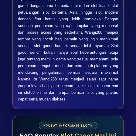
game dengan tema berbeda mulai dari slot klasik slot
petualangan slot bertema Asia hingga slot modern
dengan fitur bonus yang lebih kompleks Dengan
susunan permainan yang rapi tampilan yang responsif
dan proses akses yang sederhana Wangi288 menjadi
tempat yang cocok bagi pemain yang ingin menikmati
sensasi slot gacor hari ini secara lebih nyaman Slot
gacor sendiri bukan hanya soal keberuntungan tetapi
juga tentang memilih game yang sesuai memahami pola
permainan mengatur modal dan bermain di platform yang
mendukung pengalaman bermain secara maksimal
Karena itu Wangi288 terus menjadi salah satu nama
yang relevan bagi para pencari link situs slot gacor hari
ini slot88 online dan tempat bermain slot yang praktis
cepat serta mudah diakses.
PUSAT INFORMASI SLOT
FAQ Seputar
Slot Gacor Hari Ini