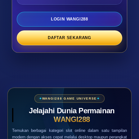
LOGIN WANGI288
DAFTAR SEKARANG
Layer Popup Close
WANGI288 GAME UNIVERSE
Jelajahi Dunia Permainan
WANGI288
Temukan berbagai kategori slot online dalam satu tampilan
modern dengan akses cepat melalui desktop maupun perangkat