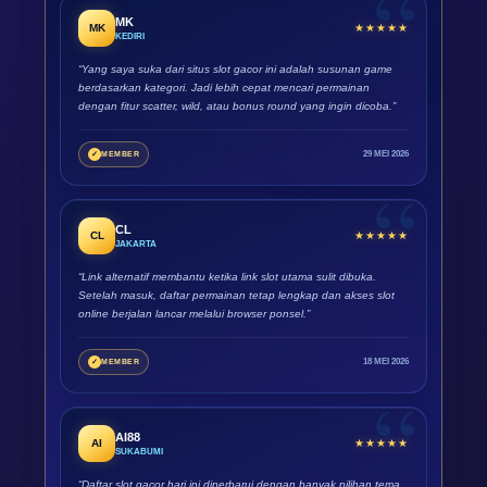
MK
MK
★★★★★
KEDIRI
“Yang saya suka dari situs slot gacor ini adalah susunan game
berdasarkan kategori. Jadi lebih cepat mencari permainan
dengan fitur scatter, wild, atau bonus round yang ingin dicoba.”
29 MEI 2026
MEMBER
CL
CL
★★★★★
JAKARTA
“Link alternatif membantu ketika link slot utama sulit dibuka.
Setelah masuk, daftar permainan tetap lengkap dan akses slot
online berjalan lancar melalui browser ponsel.”
18 MEI 2026
MEMBER
AI88
AI
★★★★★
SUKABUMI
“Daftar slot gacor hari ini diperbarui dengan banyak pilihan tema.