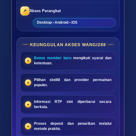
↗
Akses Perangkat
Desktop • Android • iOS
KEUNGGULAN AKSES WANGI288
Bonus member baru
mengikuti syarat dan
ketentuan.
Pilihan slot88 dan provider permainan
populer.
Informasi RTP slot diperbarui secara
berkala.
Proses deposit dan penarikan melalui
metode praktis.