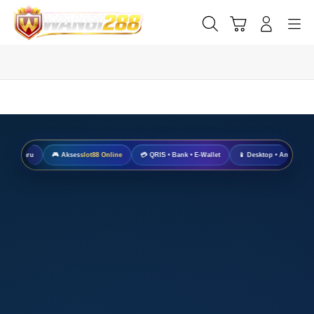
Skip
to
Cari
Troli
Login
Navigation
content
Buka Info Lebih Lanjut
s
slot88 Online
💳 QRIS • Bank • E-Wallet
📱 Desktop • Android • iOS
🛡️ Jaga keama