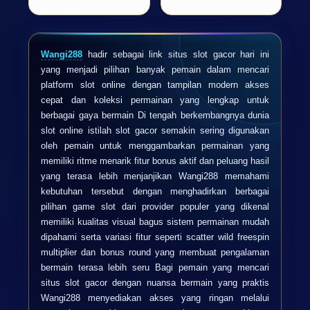
Wangi288
hadir sebagai link situs slot gacor hari ini
yang menjadi pilihan banyak pemain dalam mencari
platform slot online dengan tampilan modern akses
cepat dan koleksi permainan yang lengkap untuk
berbagai gaya bermain Di tengah berkembangnya dunia
slot online istilah slot gacor semakin sering digunakan
oleh pemain untuk menggambarkan permainan yang
memiliki ritme menarik fitur bonus aktif dan peluang hasil
yang terasa lebih menjanjikan Wangi288 memahami
kebutuhan tersebut dengan menghadirkan berbagai
pilihan game slot dari provider populer yang dikenal
memiliki kualitas visual bagus sistem permainan mudah
dipahami serta variasi fitur seperti scatter wild freespin
multiplier dan bonus round yang membuat pengalaman
bermain terasa lebih seru Bagi pemain yang mencari
situs slot gacor dengan nuansa bermain yang praktis
Wangi288 menyediakan akses yang ringan melalui