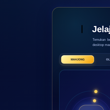
Jela
Temukan be
desktop mau
MAHJONG
OL