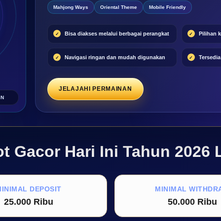
Mahjong Ways
Oriental Theme
Mobile Friendly
Bisa diakses melalui berbagai perangkat
Pilihan 
Navigasi ringan dan mudah digunakan
Tersedia
JELAJAHI PERMAINAN
ON
t Gacor Hari Ini Tahun 2026
MINIMAL DEPOSIT
MINIMAL WITHDR
25.000 Ribu
50.000 Ribu