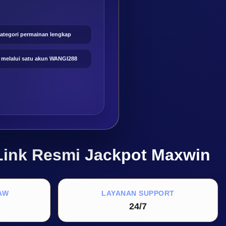
kategori permainan lengkap
 melalui satu akun WANGI288
 Link Resmi Jackpot Maxwin
AW
LAYANAN SUPPORT
24/7