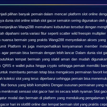
 menjadi pilihan banyak pemain dalam mencari platform slot online d
a dunia slot online istilah slot gacor semakin sering digunakan ol
ih menjanjikan Wangi288 memahami kebutuhan tersebut dengan mengha
ah dipahami serta variasi fitur seperti scatter wild freespin multi
gan nuansa bermain yang praktis Wangi288 menyediakan akses yang 
 rumit Platform ini juga memperhatikan kenyamanan member mela
s agar pemain bisa bermain dengan lebih lancar Dalam dunia slot ga
utuhkan tempat bermain yang stabil aman dan mudah digunakan
ank QRIS e wallet pulsa hingga crypto sehingga pemain memiliki 
tif untuk membantu pemain tetap bisa mengakses permainan favorit 
 koleksi slot yang terus diperbarui sehingga pemain bisa menemuk
an fitur bonus yang lebih kompleks Dengan susunan permainan yang r
enikmati sensasi slot gacor hari ini secara lebih nyaman Slot gaco
tur modal dan bermain di platform yang mendukung pengalaman be
 gacor hari ini slot88 online dan tempat bermain slot yang praktis ce