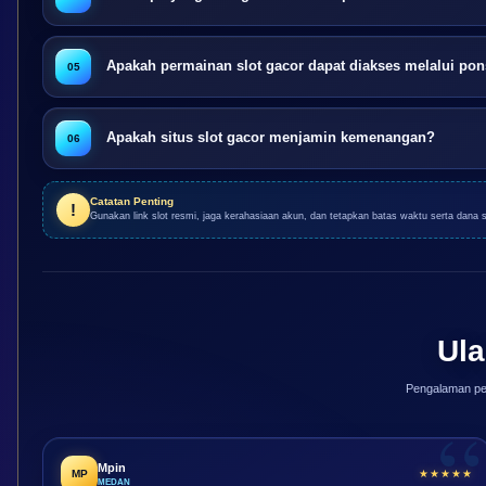
Apakah permainan slot gacor dapat diakses melalui pon
05
Apakah situs slot gacor menjamin kemenangan?
06
Catatan Penting
!
Gunakan link slot resmi, jaga kerahasiaan akun, dan tetapkan batas waktu serta dana 
Ul
Pengalaman pen
Mpin
MP
★★★★★
MEDAN