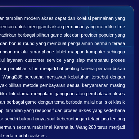
engan tampilan modern akses cepat dan koleksi permainan yang
eh pemain untuk menggambarkan permainan yang memiliki ritme
dirkan berbagai pilihan game slot dari provider populer yang
plier dan bonus round yang membuat pengalaman bermain terasa
ringan melalui smartphone tablet maupun komputer sehingga
lui layanan customer service yang siap membantu proses
cor pemilihan situs menjadi hal penting karena pemain bukan
 Wangi288 berusaha menjawab kebutuhan tersebut dengan
banyak pilihan metode pembayaran sesuai kenyamanan masing
ketika link utama mengalami gangguan atau pembatasan akses
an berbagai game dengan tema berbeda mulai dari slot klasik
api tampilan yang responsif dan proses akses yang sederhana
r sendiri bukan hanya soal keberuntungan tetapi juga tentang
rmain secara maksimal Karena itu Wangi288 terus menjadi
pat serta mudah diakses.