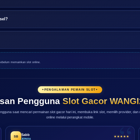
sel?
sebelum memainkan slot online.
PENGALAMAN PEMAIN SLOT
asan Pengguna
Slot Gacor WANGI
gguna saat mencari permainan slot gacor hari ini, membuka link slot, memilih provider, dan
online melalui perangkat mobile.
Sabb
SB
★★★★★
JEPARA