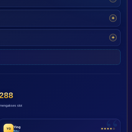
288
 mengakses slot
Ying
YG
★★★★☆
BALI