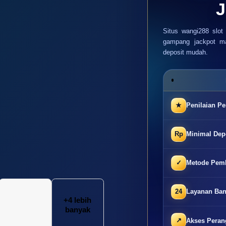
J
Situs wangi288 slot
gampang jackpot ma
deposit mudah.
★
Penilaian P
Rp
Minimal Dep
✓
Metode Pem
24
Layanan Ban
+4 lebih
banyak
↗
Akses Peran