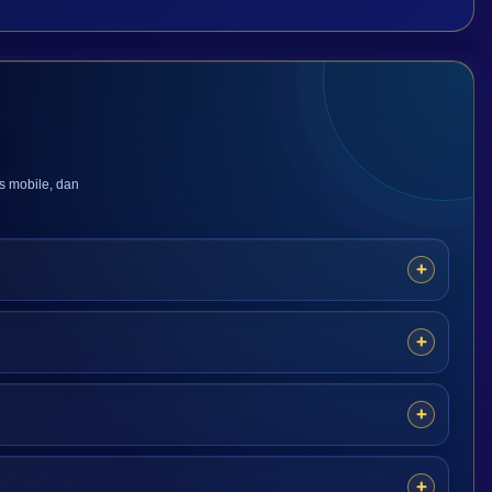
i
es mobile, dan