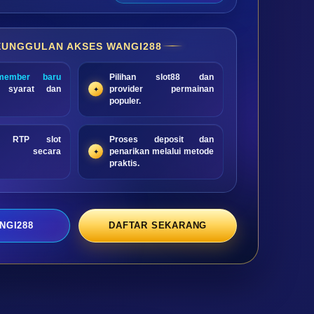
EUNGGULAN AKSES WANGI288
member baru
Pilihan slot88 dan
i syarat dan
provider permainan
populer.
si RTP slot
Proses deposit dan
arui secara
penarikan melalui metode
praktis.
NGI288
DAFTAR SEKARANG