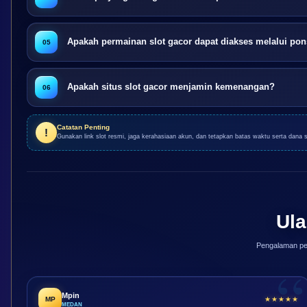
Apakah permainan slot gacor dapat diakses melalui pon
05
Apakah situs slot gacor menjamin kemenangan?
06
Catatan Penting
!
Gunakan link slot resmi, jaga kerahasiaan akun, dan tetapkan batas waktu serta dana 
Ul
Pengalaman pen
Mpin
MP
★★★★★
MEDAN