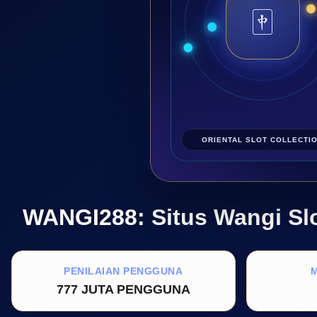
🀄
ORIENTAL SLOT COLLECTI
WANGI288: Situs Wangi Slo
PENILAIAN PENGGUNA
777 JUTA PENGGUNA