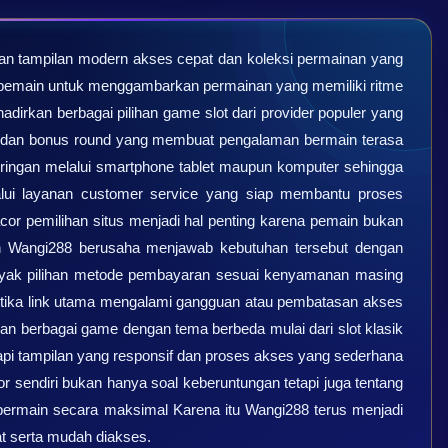
engan tampilan modern akses cepat dan koleksi permainan yang
eh pemain untuk menggambarkan permainan yang memiliki ritme
dirkan berbagai pilihan game slot dari provider populer yang
plier dan bonus round yang membuat pengalaman bermain terasa
ringan melalui smartphone tablet maupun komputer sehingga
lui layanan customer service yang siap membantu proses
cor pemilihan situs menjadi hal penting karena pemain bukan
 Wangi288 berusaha menjawab kebutuhan tersebut dengan
banyak pilihan metode pembayaran sesuai kenyamanan masing
ketika link utama mengalami gangguan atau pembatasan akses
an berbagai game dengan tema berbeda mulai dari slot klasik
api tampilan yang responsif dan proses akses yang sederhana
r sendiri bukan hanya soal keberuntungan tetapi juga tentang
rmain secara maksimal Karena itu Wangi288 terus menjadi
pat serta mudah diakses.