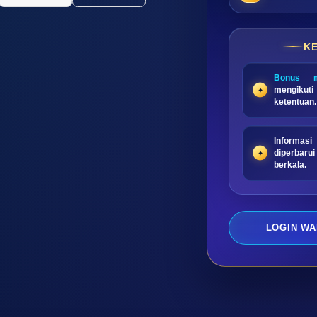
K
Bonus 
mengikut
ketentuan.
Informa
diperb
berkala.
LOGIN WA