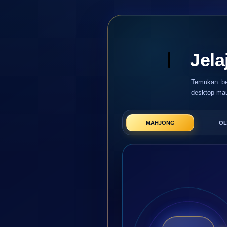
Jela
Temukan be
desktop mau
MAHJONG
OL