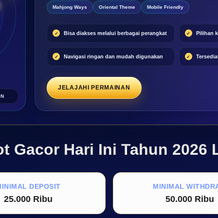
Mahjong Ways
Oriental Theme
Mobile Friendly
Bisa diakses melalui berbagai perangkat
Pilihan 
Navigasi ringan dan mudah digunakan
Tersedia
JELAJAHI PERMAINAN
ON
t Gacor Hari Ini Tahun 2026
MINIMAL DEPOSIT
MINIMAL WITHDR
25.000 Ribu
50.000 Ribu