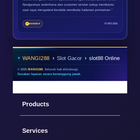
Navigasinya sederhana dan customer service cukup membantu
saat saya mengalami kendala membuka halaman permainan.”
07 MEI 2026
MEMBER
WANGI288
Slot Gacor
slot88 Online
© 2026
WANGI288
. Seluruh hak dilindungi.
Gunakan layanan secara bertanggung jawab.
Buka
Footer Navigation
Products
Buka
Services