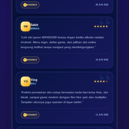
28 JUN 2026
MEMBER
Sabb
SB
★★★★★
JEPARA
“Link slot gacor WANGI288 terasa ringan ketika dibuka melalui
Android. Menu login, daftar game, dan pilihan slot online
langsung terlihat tanpa navigasi yang membingungkan.”
19 JUN 2026
MEMBER
Ying
YG
★★★★☆
BALI
“Koleksi permainan slot cukup bervariasi mulai dari tema Asia, slot
klasik, sampai game modern dengan fitur free spin dan multiplier.
Tampilan situsnya juga nyaman di layar tablet.”
11 JUN 2026
MEMBER