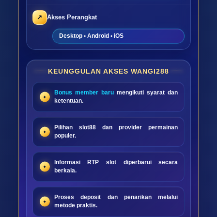
↗
Akses Perangkat
Desktop • Android • iOS
KEUNGGULAN AKSES WANGI288
Bonus member baru
mengikuti syarat dan
ketentuan.
Pilihan slot88 dan provider permainan
populer.
Informasi RTP slot diperbarui secara
berkala.
Proses deposit dan penarikan melalui
metode praktis.