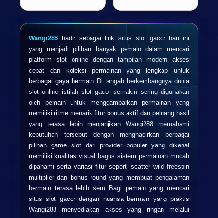
Wangi288
hadir sebagai link situs slot gacor hari ini
yang menjadi pilihan banyak pemain dalam mencari
platform slot online dengan tampilan modern akses
cepat dan koleksi permainan yang lengkap untuk
berbagai gaya bermain Di tengah berkembangnya dunia
slot online istilah slot gacor semakin sering digunakan
oleh pemain untuk menggambarkan permainan yang
memiliki ritme menarik fitur bonus aktif dan peluang hasil
yang terasa lebih menjanjikan Wangi288 memahami
kebutuhan tersebut dengan menghadirkan berbagai
pilihan game slot dari provider populer yang dikenal
memiliki kualitas visual bagus sistem permainan mudah
dipahami serta variasi fitur seperti scatter wild freespin
multiplier dan bonus round yang membuat pengalaman
bermain terasa lebih seru Bagi pemain yang mencari
situs slot gacor dengan nuansa bermain yang praktis
Wangi288 menyediakan akses yang ringan melalui