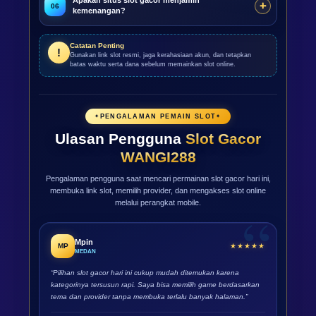
Apakah situs slot gacor menjamin
06
kemenangan?
Catatan Penting
!
Gunakan link slot resmi, jaga kerahasiaan akun, dan tetapkan
batas waktu serta dana sebelum memainkan slot online.
PENGALAMAN PEMAIN SLOT
Ulasan Pengguna
Slot Gacor
WANGI288
Pengalaman pengguna saat mencari permainan slot gacor hari ini,
membuka link slot, memilih provider, dan mengakses slot online
melalui perangkat mobile.
Mpin
MP
★★★★★
MEDAN
“Pilihan slot gacor hari ini cukup mudah ditemukan karena
kategorinya tersusun rapi. Saya bisa memilih game berdasarkan
tema dan provider tanpa membuka terlalu banyak halaman.”