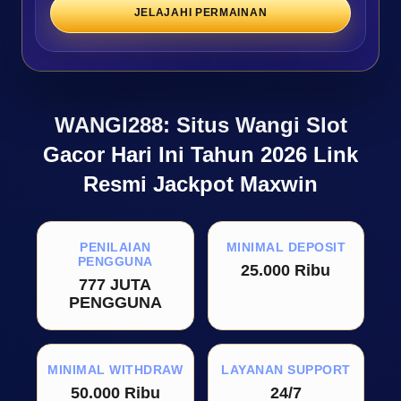
JELAJAHI PERMAINAN
WANGI288: Situs Wangi Slot
Gacor Hari Ini Tahun 2026 Link
Resmi Jackpot Maxwin
PENILAIAN
MINIMAL DEPOSIT
PENGGUNA
25.000 Ribu
777 JUTA
PENGGUNA
MINIMAL WITHDRAW
LAYANAN SUPPORT
50.000 Ribu
24/7