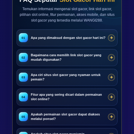
Temukan informasi mengenai slot gacor, link slot gacor,
pilihan slot online, fitur permainan, akses mobile, dan situs
slot gacor yang tersedia melalui WANGI288.
Apa yang dimaksud dengan slot gacor hari ini?
01
Bagaimana cara memilih link slot gacor yang
02
mudah digunakan?
Apa ciri situs slot gacor yang nyaman untuk
03
pemain?
Fitur apa yang sering dicari dalam permainan
04
slot online?
Apakah permainan slot gacor dapat diakses
05
melalui ponsel?