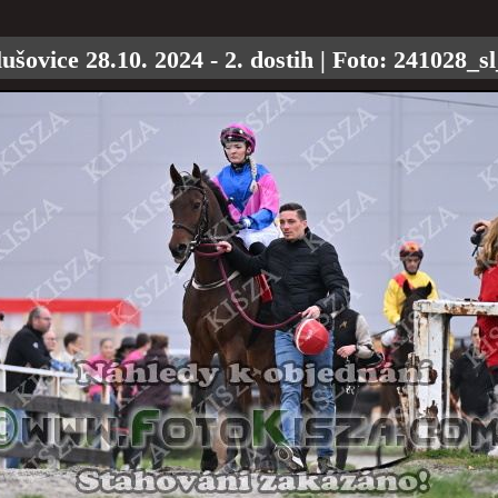
lušovice 28.10. 2024 - 2. dostih
| Foto:
241028_s