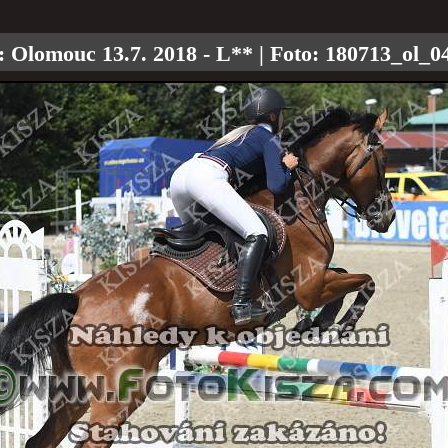
:
Olomouc 13.7. 2018 - L**
| Foto:
180713_ol_0