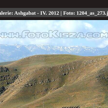
erie:
Ashgabat - IV. 2012
| Foto:
1204_as_273.