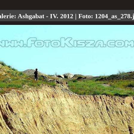
erie:
Ashgabat - IV. 2012
| Foto:
1204_as_278.