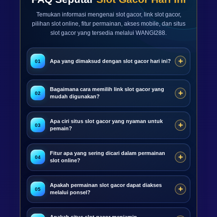
Temukan informasi mengenai slot gacor, link slot gacor,
pilihan slot online, fitur permainan, akses mobile, dan situs
slot gacor yang tersedia melalui WANGI288.
Apa yang dimaksud dengan slot gacor hari ini?
01
Bagaimana cara memilih link slot gacor yang
02
mudah digunakan?
Apa ciri situs slot gacor yang nyaman untuk
03
pemain?
Fitur apa yang sering dicari dalam permainan
04
slot online?
Apakah permainan slot gacor dapat diakses
05
melalui ponsel?