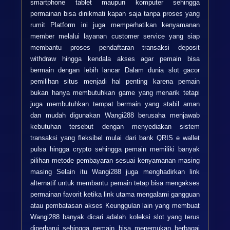
smartphone tablet maupun komputer sehingga
permainan bisa dinikmati kapan saja tanpa proses yang
rumit Platform ini juga memperhatikan kenyamanan
member melalui layanan customer service yang siap
membantu proses pendaftaran transaksi deposit
withdraw hingga kendala akses agar pemain bisa
bermain dengan lebih lancar Dalam dunia slot gacor
pemilihan situs menjadi hal penting karena pemain
bukan hanya membutuhkan game yang menarik tetapi
juga membutuhkan tempat bermain yang stabil aman
dan mudah digunakan Wangi288 berusaha menjawab
kebutuhan tersebut dengan menyediakan sistem
transaksi yang fleksibel mulai dari bank QRIS e wallet
pulsa hingga crypto sehingga pemain memiliki banyak
pilihan metode pembayaran sesuai kenyamanan masing
masing Selain itu Wangi288 juga menghadirkan link
alternatif untuk membantu pemain tetap bisa mengakses
permainan favorit ketika link utama mengalami gangguan
atau pembatasan akses Keunggulan lain yang membuat
Wangi288 banyak dicari adalah koleksi slot yang terus
diperbarui sehingga pemain bisa menemukan berbagai