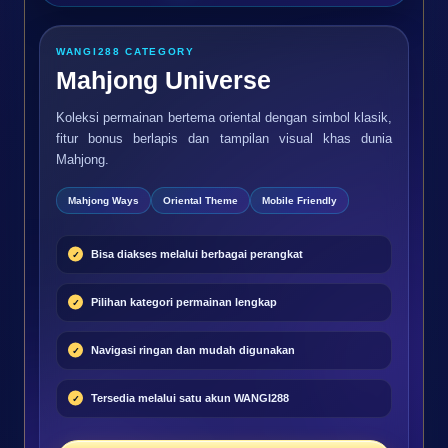
WANGI288 CATEGORY
Mahjong Universe
Koleksi permainan bertema oriental dengan simbol klasik,
fitur bonus berlapis dan tampilan visual khas dunia
Mahjong.
Mahjong Ways
Oriental Theme
Mobile Friendly
Bisa diakses melalui berbagai perangkat
Pilihan kategori permainan lengkap
Navigasi ringan dan mudah digunakan
Tersedia melalui satu akun WANGI288