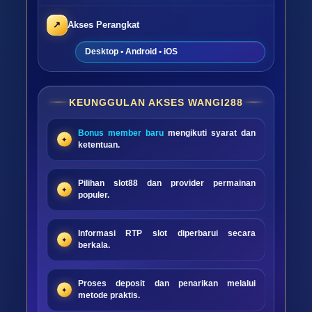
↗
Akses Perangkat
Desktop • Android • iOS
KEUNGGULAN AKSES WANGI288
Bonus member baru
mengikuti syarat dan
ketentuan.
Pilihan slot88 dan provider permainan
populer.
Informasi RTP slot diperbarui secara
berkala.
Proses deposit dan penarikan melalui
metode praktis.