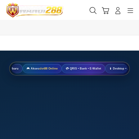
Skip
to
Cari
Troli
Login
Navigation
content
Buka Info Lebih Lanjut
Akses
slot88 Online
💳 QRIS • Bank • E-Wallet
📱 Desktop • Android • iOS
🛡️ Jaga k