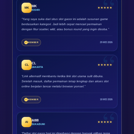
MK
MK
★★★★★
KEDIRI
“Yang saya suka dari situs slot gacor ini adalah susunan game
berdasarkan kategori. Jadi lebih cepat mencari permainan
dengan fitur scatter, wild, atau bonus round yang ingin dicoba.”
29 MEI 2026
MEMBER
CL
CL
★★★★★
JAKARTA
“Link alternatif membantu ketika link slot utama sulit dibuka.
Setelah masuk, daftar permainan tetap lengkap dan akses slot
online berjalan lancar melalui browser ponsel.”
18 MEI 2026
MEMBER
AI88
AI
★★★★★
SUKABUMI
“Daftar slot gacor hari ini diperbarui dengan banyak pilihan tema.